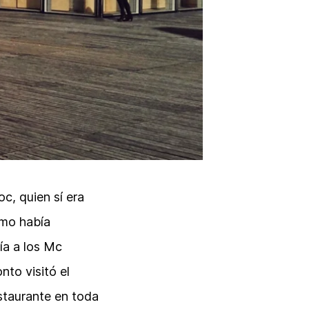
c, quien sí era
smo había
ía a los Mc
nto visitó el
estaurante en toda