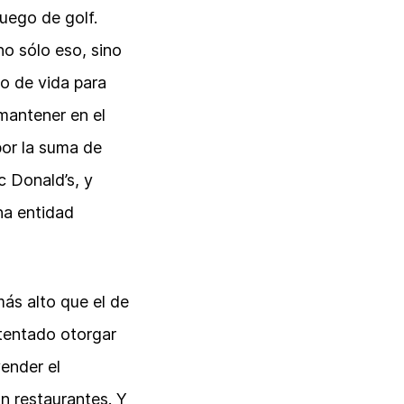
juego de golf.
no sólo eso, sino
o de vida para
mantener en el
por la suma de
 Donald’s, y
na entidad
ás alto que el de
tentado otorgar
vender el
n restaurantes. Y