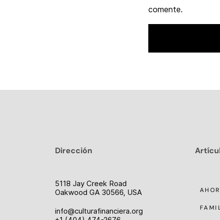
comente.
Dirección
Artícu
5118 Jay Creek Road
AHO
Oakwood GA 30566, USA
FAMI
info@culturafinanciera.org
+1 (404) 474-2676