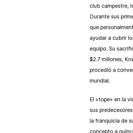
club campestre, l
Durante sus prime
que personalmente
ayudar a cubrir l
equipo. Su sacrif
$2.7 millones, K
procedió a conver
mundial.
El «tope» en la v
sus predecesores
la franquicia de 
concepto a quince