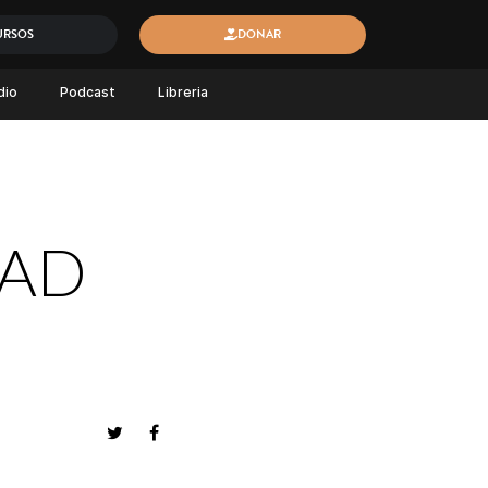
URSOS
DONAR
dio
Podcast
Libreria
DAD