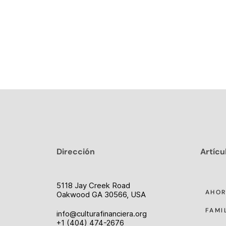
Dirección
Artícu
5118 Jay Creek Road
AHO
Oakwood GA 30566, USA
FAMI
info@culturafinanciera.org
+1 (404) 474-2676