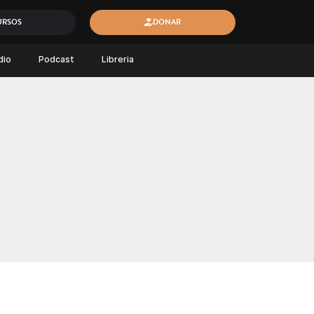
URSOS
DONAR
dio
Podcast
Libreria