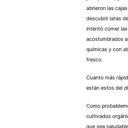
abrieron las caja
descubrir latas d
intentó comer la
acostumbrados a 
químicas y con a
fresco.
Cuanto más rápido
están estos del d
Como probablemen
cultivados orgán
que sea saludable