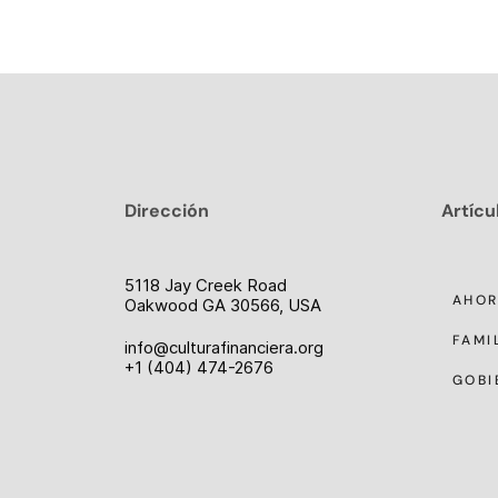
Dirección
Artícu
5118 Jay Creek Road
AHO
Oakwood GA 30566, USA
FAMI
info@culturafinanciera.org
+1 (404) 474-2676
GOBI