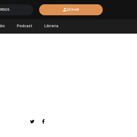
URSOS
DONAR
dio
Podcast
Libreria