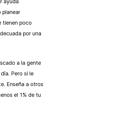
er ayuda
o planear
e tienen poco
adecuada por una
scado a la gente
día. Pero si le
e. Enseña a otros
menos el 1% de tu