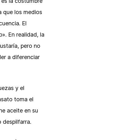
 es la costumbre
a que los medios
cuencia. El
». En realidad, la
staría, pero no
r a diferenciar
uezas y el
ensato toma el
ne aceite en su
 despilfarra.