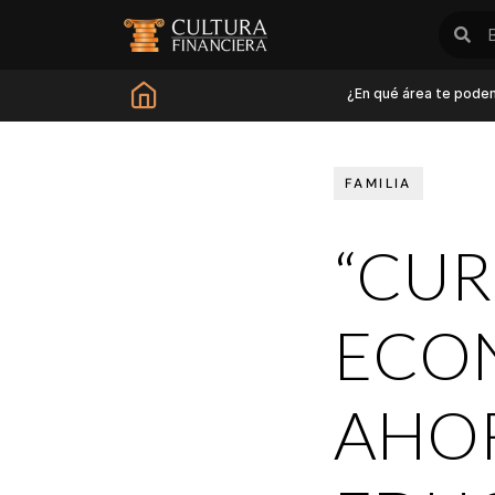
¿En qué área te pode
FAMILIA
“CUR
ECON
AHOR