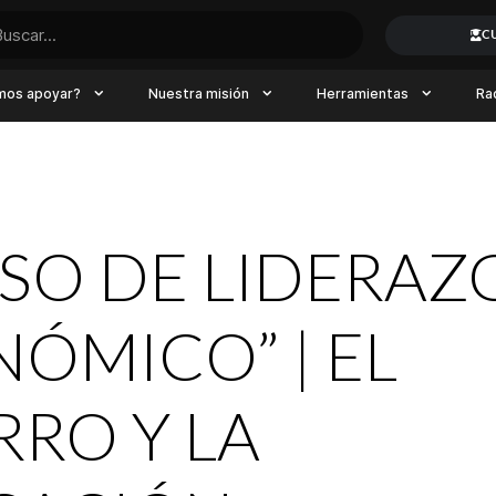
C
mos apoyar?
Nuestra misión
Herramientas
Ra
SO DE LIDERAZ
ÓMICO” | EL
RO Y LA