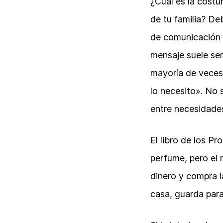
¿Cuál es la costu
de tu familia? De
de comunicación t
mensaje suele ser
mayoría de veces
lo necesito». No 
entre necesidade
El libro de los Pr
perfume, pero el n
dinero y compra l
casa, guarda para 