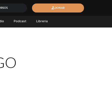
URSOS
DONAR
dio
Podcast
Libreria
GO