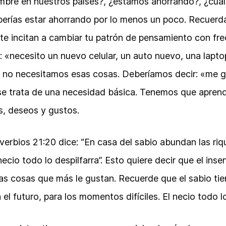
mbre en nuestros países?, ¿estamos ahorrando?, ¿cuál
berías estar ahorrando por lo menos un poco. Recuerd
e incitan a cambiar tu patrón de pensamiento con fre
: «necesito un nuevo celular, un auto nuevo, una laptop
 no necesitamos esas cosas. Deberíamos decir: «me gu
se trata de una necesidad básica. Tenemos que aprende
s, deseos y gustos.
overbios 21:20 dice: “En casa del sabio abundan las riq
ecio todo lo despilfarra”. Esto quiere decir que el ins
as cosas que más le gustan. Recuerde que el sabio tie
el futuro, para los momentos difíciles. El necio todo lo