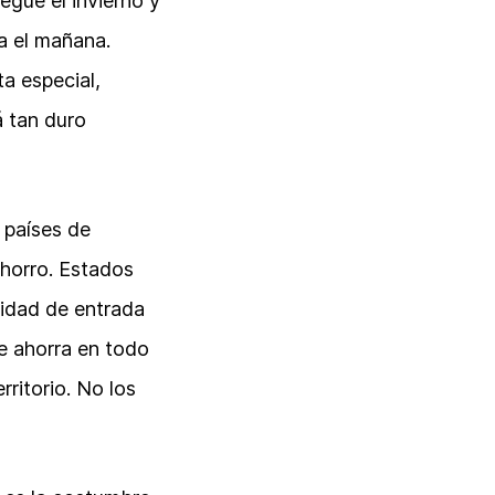
egue el invierno y
a el mañana.
a especial,
 tan duro
 países de
horro. Estados
tidad de entrada
e ahorra en todo
ritorio. No los