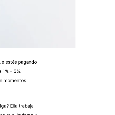
que estés pagando
e 1% – 5%.
uen momentos
ga? Ella trabaja