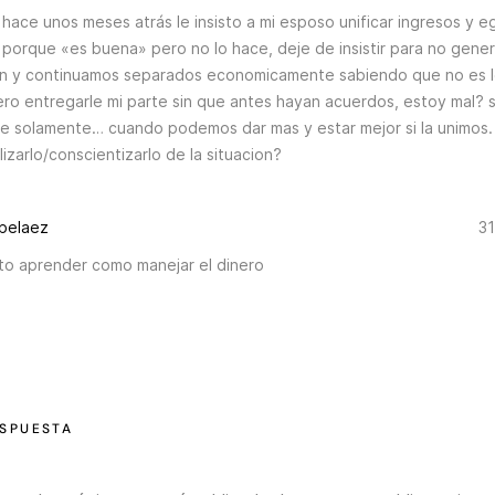
hace unos meses atrás le insisto a mi esposo unificar ingresos y e
a porque «es buena» pero no lo hace, deje de insistir para no gene
on y continuamos separados economicamente sabiendo que no es l
ero entregarle mi parte sin que antes hayan acuerdos, estoy mal? 
te solamente… cuando podemos dar mas y estar mejor si la unimo
lizarlo/conscientizarlo de la situacion?
 pelaez
31
to aprender como manejar el dinero
ESPUESTA