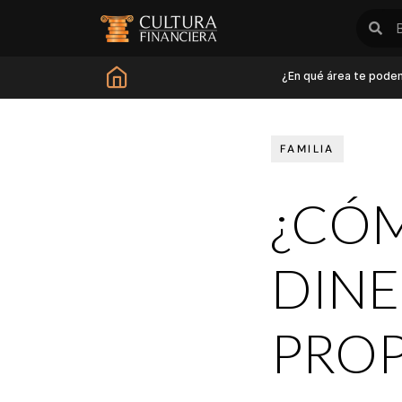
¿En qué área te pode
FAMILIA
¿CÓ
DINE
PRO