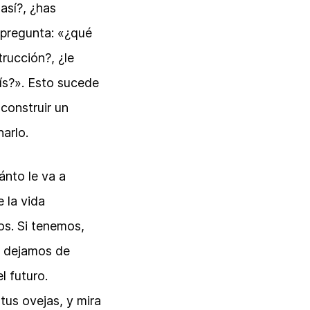
así?, ¿has
 pregunta: «¿qué
rucción?, ¿le
ís?». Esto sucede
construir un
arlo.
ánto le va a
e la vida
s. Si tenemos,
, dejamos de
l futuro.
tus ovejas, y mira