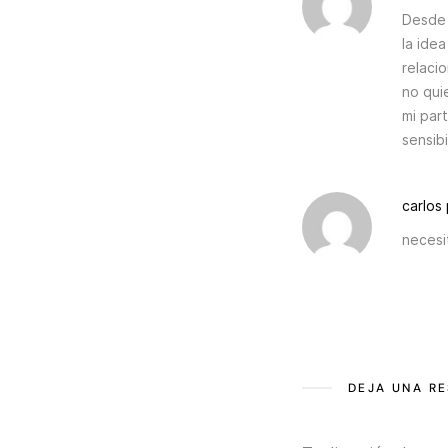
Desde 
la ide
relaci
no qui
mi par
sensibi
carlos
necesi
DEJA UNA R