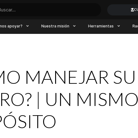
C
mos apoyar?
Nuestra misión
Herramientas
Ra
MO MANEJAR SU
RO? | UN MISM
PÓSITO