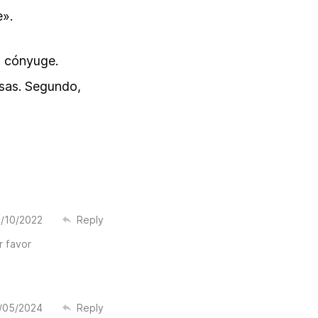
e».
u cónyuge.
osas. Segundo,
/10/2022
Reply
r favor
/05/2024
Reply