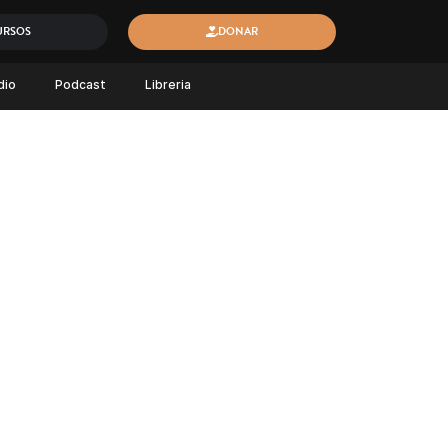
URSOS
DONAR
dio
Podcast
Libreria
O