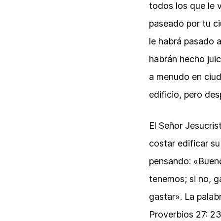
todos los que le 
paseado por tu ci
le habrá pasado a
habrán hecho juic
a menudo en ciuda
edificio, pero de
El Señor Jesucris
costar edificar su
pensando: «Bueno
tenemos; si no, 
gastar». La palab
Proverbios 27: 23