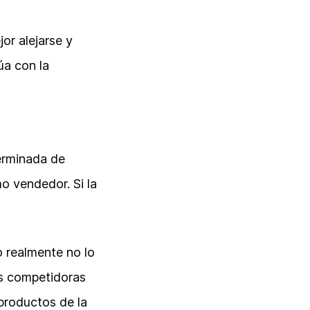
or alejarse y
úa con la
erminada de
o vendedor. Si la
o realmente no lo
as competidoras
 productos de la