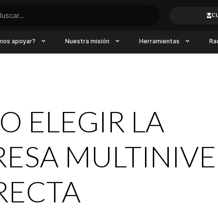
C
mos apoyar?
Nuestra misión
Herramientas
Ra
 ELEGIR LA
ESA MULTINIVE
RECTA