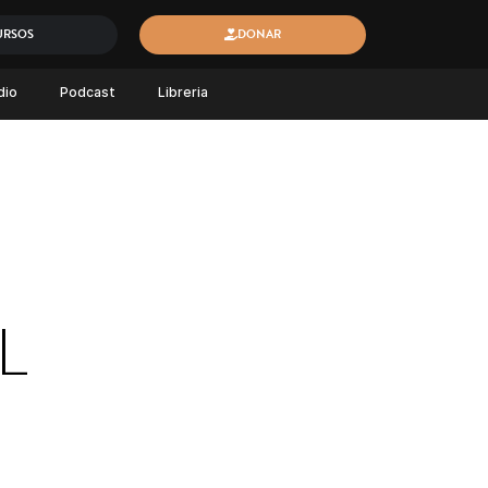
URSOS
DONAR
dio
Podcast
Libreria
L