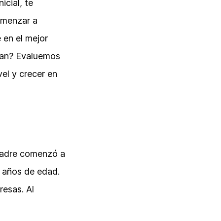
icial, te
omenzar a
 en el mejor
nan? Evaluemos
el y crecer en
padre comenzó a
e años de edad.
resas. Al