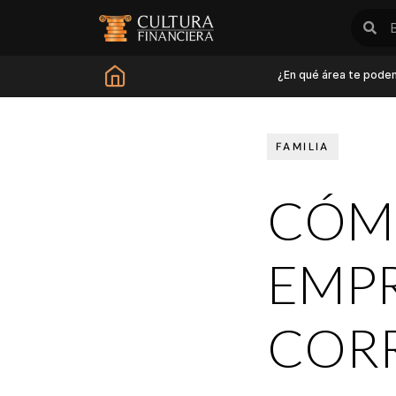
¿En qué área te pode
FAMILIA
CÓMO
EMPR
COR