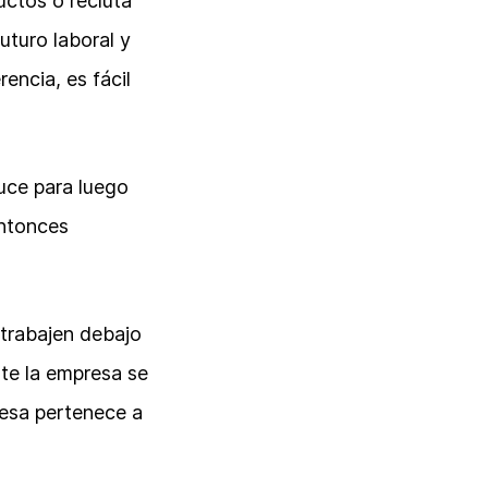
uctos o recluta
uturo laboral y
encia, es fácil
duce para luego
entonces
 trabajen debajo
nte la empresa se
resa pertenece a