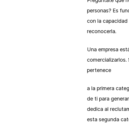
Pregúntate qué ne
personas? Es fund
con la capacidad 
reconocerla.
Una empresa está 
comercializarlos.
pertenece
a la primera cate
de ti para genera
dedica al reclut
esta segunda cate