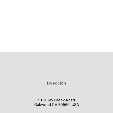
Dirección
5118 Jay Creek Road
Oakwood GA 30566, USA